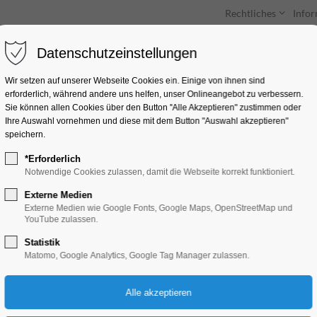
Rechtliches
Info
Datenschutzeinstellungen
Unterkünfte
Entdecken & Erleben
Wir setzen auf unserer Webseite Cookies ein. Einige von ihnen sind
erforderlich, während andere uns helfen, unser Onlineangebot zu verbessern.
Sie können allen Cookies über den Button "Alle Akzeptieren" zustimmen oder
Ihre Auswahl vornehmen und diese mit dem Button "Auswahl akzeptieren"
speichern.
*Erforderlich
World Rowing Mast
Notwendige Cookies zulassen, damit die Webseite korrekt funktioniert.
Externe Medien
Highlight, Sport
Externe Medien wie Google Fonts, Google Maps, OpenStreetMap und
YouTube zulassen.
Statistik
13.09.2024, 09:00
Matomo, Google Analytics, Google Tag Manager zulassen.
Die World Rowing Masters ist die größte Regatta, die der Ruderwe
jährlich stattfindenden Veranstaltung rudern bis zu 4000 Teilneh