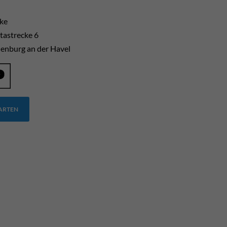
cke
tastrecke 6
enburg an der Havel
TARTEN