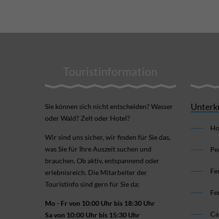
Touristinformation
Unterk
Sie können sich nicht ent­scheiden? Wasser
oder Wald? Zelt oder Hotel?
Ho
Wir sind uns sicher, wir finden für Sie das,
was Sie für Ihre Aus­zeit suchen und
Pe
brauchen. Ob aktiv, ent­spannend oder
Fe
erlebnis­reich. Die Mitarbeiter der
Touristinfo sind gern für Sie da:
Fe
Mo - Fr von 10:00 Uhr bis 18:30 Uhr
Ca
Sa von 10:00 Uhr bis 15:30 Uhr