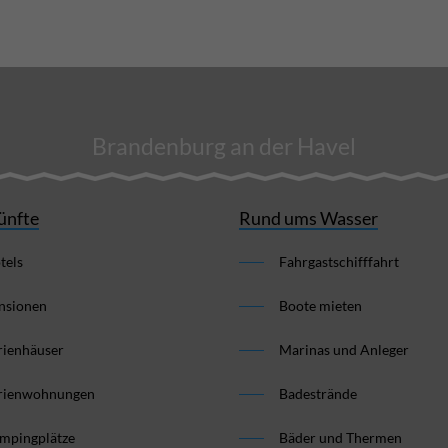
Brandenburg an der Havel
ünfte
Rund ums Wasser
tels
Fahrgastschifffahrt
nsionen
Boote mieten
rienhäuser
Marinas und Anleger
rienwohnungen
Badestrände
mpingplätze
Bäder und Thermen