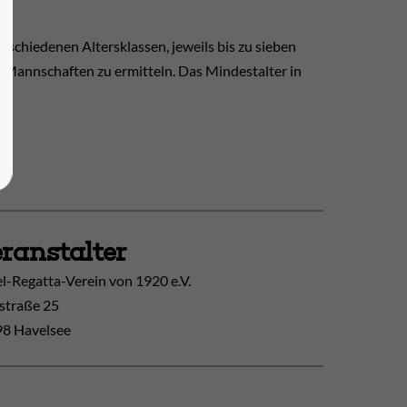
erschiedenen Altersklassen, jeweils bis zu sieben
 Mannschaften zu ermitteln. Das Mindestalter in
ranstalter
l-Regatta-Verein von 1920 e.V.
straße 25
8 Havelsee