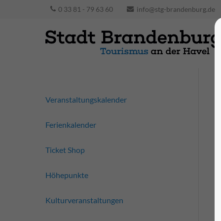
0 33 81 - 79 63 60
info@stg-brandenburg.de
Veranstaltungskalender
Ferienkalender
Ticket Shop
Höhepunkte
Kulturveranstaltungen