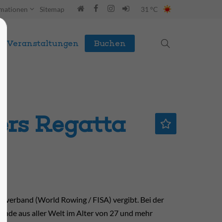
rmationen
Sitemap
31 °C
Veranstaltungen
Buchen
ers Regatta
ltverband (World Rowing / FISA) vergibt. Bei der
mende aus aller Welt im Alter von 27 und mehr