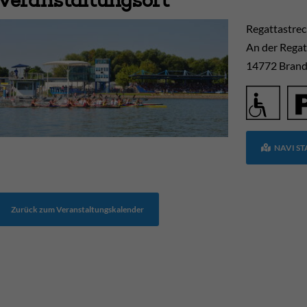
Regattastre
An der Regat
14772
Brand
NAVI S
Zurück zum Veranstaltungskalender