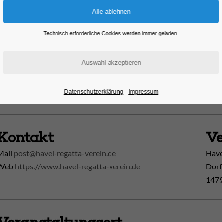
Jahren für ihre Vereine über eine Distanz von 1000 Metern.
Alle drei Minuten starten bis zu acht Boote gleichzeitig, um in 13 v
Technisch erforderliche Cookies werden immer geladen.
Bootsgattungen und nach Geschlechtern aufgeteilt die siegreichen
der ältesten Teilnehmendengruppe beträgt dabei stolze 89 Jahre.
Datenschutzerklärung
Impressum
Foto: Regattastrecke
Kontakt
Ve
Mail
post@havel-regatta-verein.de
Have
Web
https://www.havel-regatta-verein.de
Dorf
1479
Veranstaltungsort