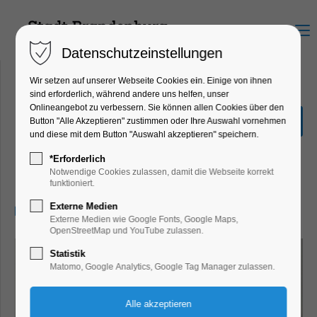
Menu
Datenschutzeinstellungen
Wir setzen auf unserer Webseite Cookies ein. Einige von ihnen
sind erforderlich, während andere uns helfen, unser
Onlineangebot zu verbessern. Sie können allen Cookies über den
Workshop LERNE
Button "Alle Akzeptieren" zustimmen oder Ihre Auswahl vornehmen
ENERGIEARBEIT - 3
und diese mit dem Button "Auswahl akzeptieren" speichern.
Stunden
*Erforderlich
Notwendige Cookies zulassen, damit die Webseite korrekt
Workshop
funktioniert.
Externe Medien
29.06.2025, 12:00–15:00
Externe Medien wie Google Fonts, Google Maps,
OpenStreetMap und YouTube zulassen.
Statistik
Matomo, Google Analytics, Google Tag Manager zulassen.