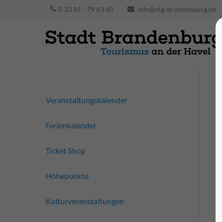
0 33 81 - 79 63 60
info@stg-brandenburg.de
Veranstaltungskalender
Ferienkalender
Ticket Shop
Höhepunkte
Kulturveranstaltungen