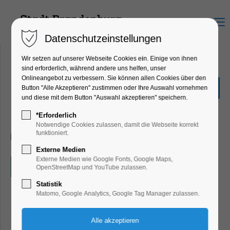
Menu
Datenschutzeinstellungen
Wir setzen auf unserer Webseite Cookies ein. Einige von ihnen
sind erforderlich, während andere uns helfen, unser
Onlineangebot zu verbessern. Sie können allen Cookies über den
Winterliches Basteln
Button "Alle Akzeptieren" zustimmen oder Ihre Auswahl vornehmen
und diese mit dem Button "Auswahl akzeptieren" speichern.
Ferienkalender, Kinder, Jugend, Mitmach-
Aktion
*Erforderlich
Notwendige Cookies zulassen, damit die Webseite korrekt
funktioniert.
03.02.2025, 10:00–17:00
Externe Medien
Externe Medien wie Google Fonts, Google Maps,
Eintritt frei
OpenStreetMap und YouTube zulassen.
Statistik
Matomo, Google Analytics, Google Tag Manager zulassen.
Komm in die Kinderbibliothek und bastle deinen eigenen
Schneemann.