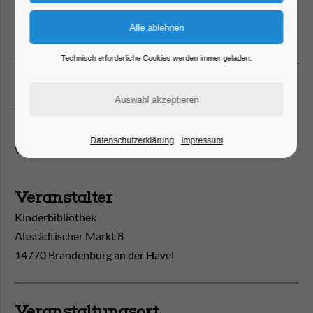
Foto: Kinderbibliothek
Technisch erforderliche Cookies werden immer geladen.
Kontakt
Tel.
03381/584203
Mail
bibo@stadt-brandenburg.de
Datenschutzerklärung
Impressum
Web
https://bibliothek.stadt-brandenburg.de
Veranstalter
Kinderbibliothek
Altstädtischer Markt 8
14770 Brandenburg an der Havel
Veranstaltungsort