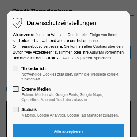
Menu
Datenschutzeinstellungen
Wir setzen auf unserer Webseite Cookies ein. Einige von ihnen
sind erforderlich, während andere uns helfen, unser
Onlineangebot zu verbessern. Sie können allen Cookies über den
Winterferien "Frostschutz
Button "Alle Akzeptieren" zustimmen oder Ihre Auswahl vornehmen
`24"
und diese mit dem Button "Auswahl akzeptieren" speichern.
Ferienkalender, Kinder, Jugend, Mitmach-
*Erforderlich
Aktion
Notwendige Cookies zulassen, damit die Webseite korrekt
funktioniert.
06.02.2024, 09:00–18:00
Externe Medien
Externe Medien wie Google Fonts, Google Maps,
OpenStreetMap und YouTube zulassen.
Statistik
Matomo, Google Analytics, Google Tag Manager zulassen.