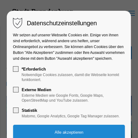
Menu
Datenschutzeinstellungen
Wir setzen auf unserer Webseite Cookies ein. Einige von ihnen
sind erforderlich, während andere uns helfen, unser
Onlineangebot zu verbessern. Sie können allen Cookies über den
„Werde, der Du bist!“ – Das
Button "Alle Akzeptieren" zustimmen oder Ihre Auswahl vornehmen
Spiel der Wandlung®
und diese mit dem Button "Auswahl akzeptieren" speichern.
Gesundheit, Workshop
*Erforderlich
Notwendige Cookies zulassen, damit die Webseite korrekt
funktioniert.
03.07.2026, 17:00–15:00
Externe Medien
Externe Medien wie Google Fonts, Google Maps,
OpenStreetMap und YouTube zulassen.
Statistik
Matomo, Google Analytics, Google Tag Manager zulassen.