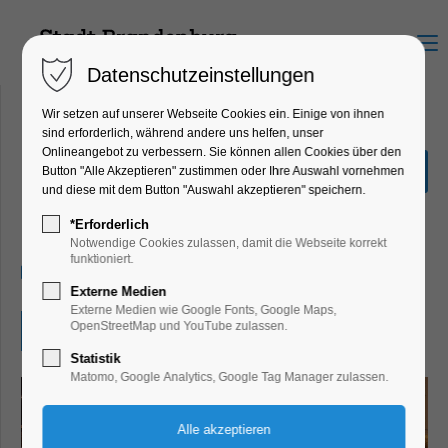
Menu
Datenschutzeinstellungen
Wir setzen auf unserer Webseite Cookies ein. Einige von ihnen
sind erforderlich, während andere uns helfen, unser
Onlineangebot zu verbessern. Sie können allen Cookies über den
Weihnachtsmarkt mit
Button "Alle Akzeptieren" zustimmen oder Ihre Auswahl vornehmen
Kunsteisbahn
und diese mit dem Button "Auswahl akzeptieren" speichern.
Markt, Winterzauber
*Erforderlich
Notwendige Cookies zulassen, damit die Webseite korrekt
funktioniert.
29.12.2024, 12:00–20:00
Externe Medien
Externe Medien wie Google Fonts, Google Maps,
OpenStreetMap und YouTube zulassen.
Eintritt frei
Statistik
Matomo, Google Analytics, Google Tag Manager zulassen.