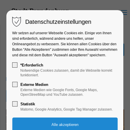
Menu
Datenschutzeinstellungen
Wir setzen auf unserer Webseite Cookies ein. Einige von ihnen
sind erforderlich, während andere uns helfen, unser
Onlineangebot zu verbessern. Sie können allen Cookies über den
Weihnachtsmarkt mit
Button "Alle Akzeptieren" zustimmen oder Ihre Auswahl vornehmen
Kunsteisbahn
und diese mit dem Button "Auswahl akzeptieren" speichern.
Markt, Winterzauber
*Erforderlich
Notwendige Cookies zulassen, damit die Webseite korrekt
funktioniert.
15.12.2024, 12:00–20:00
Externe Medien
Externe Medien wie Google Fonts, Google Maps,
OpenStreetMap und YouTube zulassen.
Eintritt frei
Statistik
Matomo, Google Analytics, Google Tag Manager zulassen.