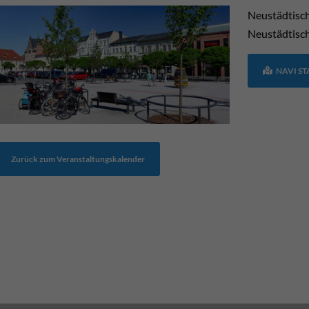
Neustädtisc
Neustädtisc
NAVI S
Zurück zum Veranstaltungskalender