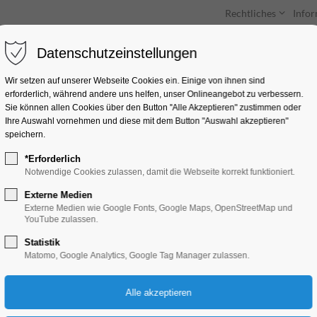
Rechtliches
Info
Datenschutzeinstellungen
Unterkünfte
Entdecken & Erleben
Wir setzen auf unserer Webseite Cookies ein. Einige von ihnen sind
erforderlich, während andere uns helfen, unser Onlineangebot zu verbessern.
Sie können allen Cookies über den Button "Alle Akzeptieren" zustimmen oder
Ihre Auswahl vornehmen und diese mit dem Button "Auswahl akzeptieren"
speichern.
*Erforderlich
Weihnachtsmarkt m
Notwendige Cookies zulassen, damit die Webseite korrekt funktioniert.
Kunsteisbahn
Externe Medien
Externe Medien wie Google Fonts, Google Maps, OpenStreetMap und
YouTube zulassen.
Markt, Winterzauber
Statistik
Matomo, Google Analytics, Google Tag Manager zulassen.
12.12.2024, 11:00–20:00