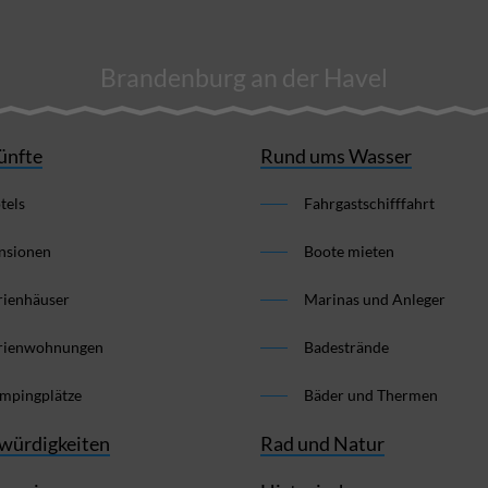
Brandenburg an der Havel
ünfte
Rund ums Wasser
tels
Fahrgastschifffahrt
nsionen
Boote mieten
rienhäuser
Marinas und Anleger
rienwohnungen
Badestrände
mpingplätze
Bäder und Thermen
würdigkeiten
Rad und Natur