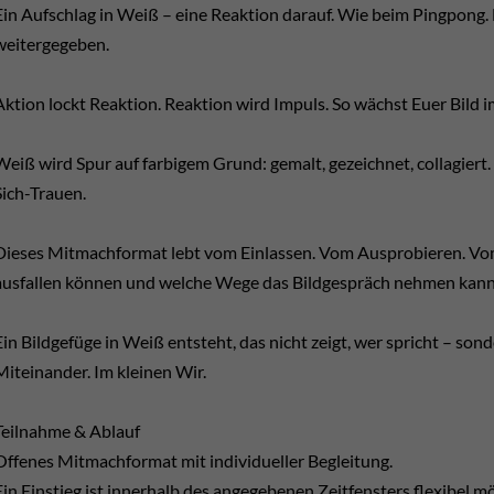
Ein Aufschlag in Weiß – eine Reaktion darauf. Wie beim Pingpong. N
weitergegeben.
Aktion lockt Reaktion. Reaktion wird Impuls. So wächst Euer Bild i
Weiß wird Spur auf farbigem Grund: gemalt, gezeichnet, collagiert.
Sich-Trauen.
Dieses Mitmachformat lebt vom Einlassen. Vom Ausprobieren. Vom
ausfallen können und welche Wege das Bildgespräch nehmen kann
Ein Bildgefüge in Weiß entsteht, das nicht zeigt, wer spricht – sond
Miteinander. Im kleinen Wir.
Teilnahme & Ablauf
Offenes Mitmachformat mit individueller Begleitung.
Ein Einstieg ist innerhalb des angegebenen Zeitfensters flexibel mö