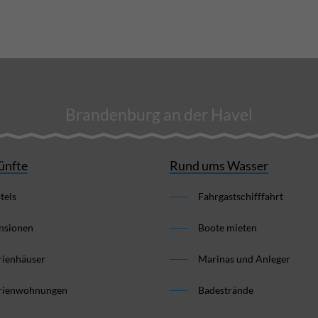
Brandenburg an der Havel
ünfte
Rund ums Wasser
tels
Fahrgastschifffahrt
nsionen
Boote mieten
rienhäuser
Marinas und Anleger
rienwohnungen
Badestrände