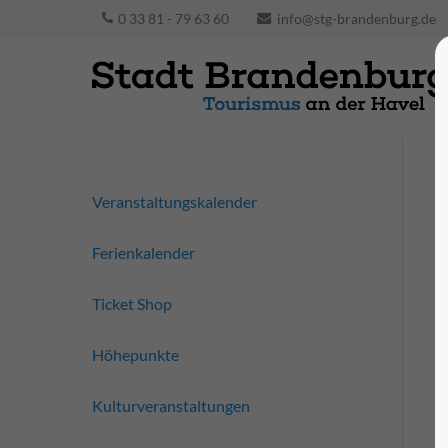
0 33 81 - 79 63 60
info@stg-brandenburg.de
Veranstaltungskalender
Ferienkalender
Ticket Shop
Höhepunkte
Kulturveranstaltungen