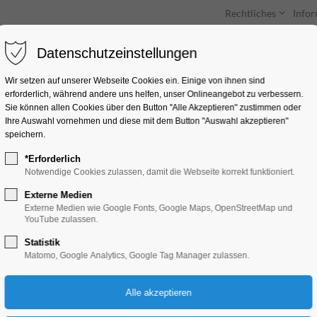
Rechtliches
Info
Datenschutzeinstellungen
Unterkünfte
Entdecken & Erleben
Wir setzen auf unserer Webseite Cookies ein. Einige von ihnen sind
erforderlich, während andere uns helfen, unser Onlineangebot zu verbessern.
Sie können allen Cookies über den Button "Alle Akzeptieren" zustimmen oder
Ihre Auswahl vornehmen und diese mit dem Button "Auswahl akzeptieren"
speichern.
*Erforderlich
WEIß – Im Dialog -
Notwendige Cookies zulassen, damit die Webseite korrekt funktioniert.
Reaktion in Weiß
Externe Medien
Externe Medien wie Google Fonts, Google Maps, OpenStreetMap und
YouTube zulassen.
Mitmach-Aktion
Statistik
Matomo, Google Analytics, Google Tag Manager zulassen.
07.06.2026, 14:00–17:00