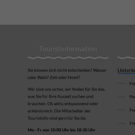
Touristinformation
Unterk
Sie können sich nicht ent­scheiden? Wasser
oder Wald? Zelt oder Hotel?
Ho
Wir sind uns sicher, wir finden für Sie das,
was Sie für Ihre Aus­zeit suchen und
Pe
brauchen. Ob aktiv, ent­spannend oder
Fe
erlebnis­reich. Die Mitarbeiter der
Touristinfo sind gern für Sie da:
Fe
Mo - Fr von 10:00 Uhr bis 18:30 Uhr