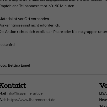
Empfohlene Teilnahmezeit: ca. 60–90 Minuten.
Material ist vor Ort vorhanden
Vorkenntnisse sind nicht erforderlich.
Die Aktion richtet sich explizit an Paare oder Kleinstgruppen unte
kostenfrei
Foto: Bettina Engel
Kontakt
Ve
Mail
info@lisazennerart.de
LISA
Web
https://www.lisazennerart.de
Neus
1477