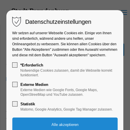
Menu
Datenschutzeinstellungen
Wir setzen auf unserer Webseite Cookies ein. Einige von ihnen
sind erforderlich, während andere uns helfen, unser
Onlineangebot zu verbessern. Sie können allen Cookies über den
Waldbaden zum
Button "Alle Akzeptieren" zustimmen oder Ihre Auswahl vornehmen
Ankommen
und diese mit dem Button "Auswahl akzeptieren" speichern.
Gesundheit, Mitmach-Aktion, Umwelt
*Erforderlich
Notwendige Cookies zulassen, damit die Webseite korrekt
funktioniert.
27.10.2024, 13:30–16:00
Externe Medien
Externe Medien wie Google Fonts, Google Maps,
Du sehnst dich nach Entspannung und mehr Kontakt zu dir
OpenStreetMap und YouTube zulassen.
selbst? Dann nimm dir eine Auszeit in der Natur, fern vom
Statistik
Alltag, raus aus dem Gedankenkarussell und Zeit nur für
Matomo, Google Analytics, Google Tag Manager zulassen.
dich. Es braucht so wenig, um es dir gut gehen zu lassen.
In unserem Tagesworkshop verbringen wir 2
,5 Stunden in