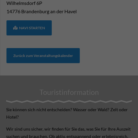
Wilhelmsdorf 6P
14776
Brandenburg an der Havel
NAVI STARTEN
Zurück zum Veranstaltungskalender
Touristinformation
Sie können sich nicht ent­scheiden? Wasser oder Wald? Zelt oder
Hotel?
Wir sind uns sicher, wir finden für Sie das, was Sie für Ihre Aus­zeit
suchen und brauchen. Ob aktiv, ent­spannend oder erlebnis­reich.