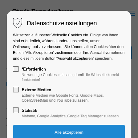
Menu
Datenschutzeinstellungen
Wir setzen auf unserer Webseite Cookies ein. Einige von ihnen
sind erforderlich, während andere uns helfen, unser
Onlineangebot zu verbessern. Sie können allen Cookies über den
Waldbaden zum
Button "Alle Akzeptieren" zustimmen oder Ihre Auswahl vornehmen
Ankommen
und diese mit dem Button "Auswahl akzeptieren" speichern.
Gesundheit, Mitmach-Aktion, Umwelt
*Erforderlich
Notwendige Cookies zulassen, damit die Webseite korrekt
funktioniert.
15.09.2024, 13:30–16:00
Externe Medien
Externe Medien wie Google Fonts, Google Maps,
Du sehnst dich nach Entspannung und mehr Kontakt zu dir
OpenStreetMap und YouTube zulassen.
selbst? Dann nimm dir eine Auszeit in der Natur, fern vom
Statistik
Alltag, raus aus dem Gedankenkarussell und Zeit nur für
Matomo, Google Analytics, Google Tag Manager zulassen.
dich. Es braucht so wenig, um es dir gut gehen zu lassen.
In unserem Tagesworkshop verbringen wir 2
,5 Stunden in