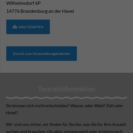
Wilhelmsdorf 6P
14776
Brandenburg an der Havel
NAVI STARTEN
Zurück zum Veranstaltungskalender
Touristinformation
Sie können sich nicht ent­scheiden? Wasser oder Wald? Zelt oder
Hotel?
Wir sind uns sicher, wir finden für Sie das, was Sie für Ihre Aus­zeit
suchen und brauchen. Ob aktiv, ent­spannend oder erlebnis­reich.