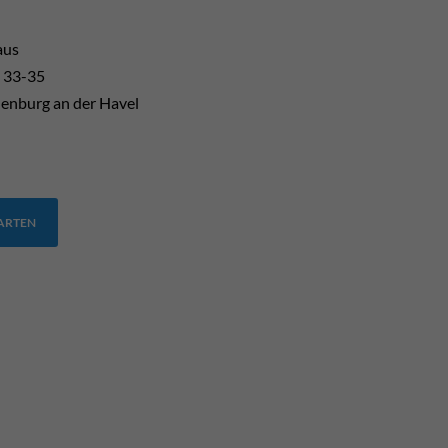
aus
 33-35
enburg an der Havel
TARTEN