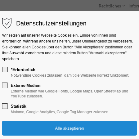
Rechtliches
Info
Datenschutzeinstellungen
Unterkünfte
Entdecken & Erleben
Wir setzen auf unserer Webseite Cookies ein. Einige von ihnen sind
erforderlich, während andere uns helfen, unser Onlineangebot zu verbessern.
Sie können allen Cookies über den Button "Alle Akzeptieren" zustimmen oder
Ihre Auswahl vornehmen und diese mit dem Button "Auswahl akzeptieren"
speichern.
*Erforderlich
Vortragsreihe "Wis
Notwendige Cookies zulassen, damit die Webseite korrekt funktioniert.
Hauptbahnhof"
Externe Medien
Externe Medien wie Google Fonts, Google Maps, OpenStreetMap und
YouTube zulassen.
Bildung, Vortrag, Gesundheit
Statistik
Matomo, Google Analytics, Google Tag Manager zulassen.
20.03.2025, 17:00