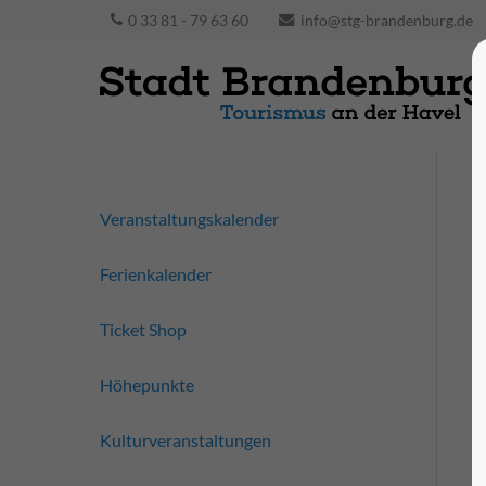
0 33 81 - 79 63 60
info@stg-brandenburg.de
Veranstaltungskalender
Ferienkalender
Ticket Shop
Höhepunkte
Kulturveranstaltungen