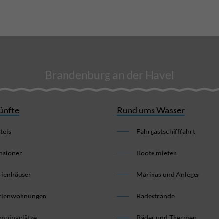
Brandenburg an der Havel
ünfte
Rund ums Wasser
tels
Fahrgastschifffahrt
nsionen
Boote mieten
rienhäuser
Marinas und Anleger
rienwohnungen
Badestrände
mpingplätze
Bäder und Thermen