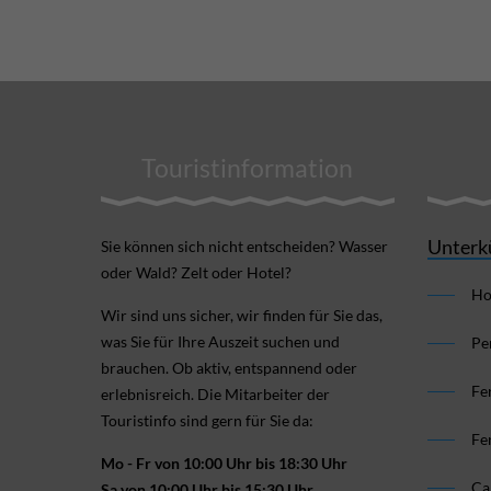
Touristinformation
Unterk
Sie können sich nicht ent­scheiden? Wasser
oder Wald? Zelt oder Hotel?
Ho
Wir sind uns sicher, wir finden für Sie das,
was Sie für Ihre Aus­zeit suchen und
Pe
brauchen. Ob aktiv, ent­spannend oder
Fe
erlebnis­reich. Die Mitarbeiter der
Touristinfo sind gern für Sie da:
Fe
Mo - Fr von 10:00 Uhr bis 18:30 Uhr
Ca
Sa von 10:00 Uhr bis 15:30 Uhr