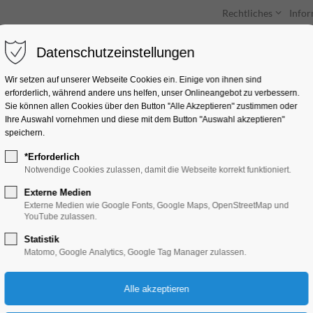
Rechtliches
Info
Datenschutzeinstellungen
Unterkünfte
Entdecken & Erleben
Wir setzen auf unserer Webseite Cookies ein. Einige von ihnen sind
erforderlich, während andere uns helfen, unser Onlineangebot zu verbessern.
Sie können allen Cookies über den Button "Alle Akzeptieren" zustimmen oder
Ihre Auswahl vornehmen und diese mit dem Button "Auswahl akzeptieren"
speichern.
*Erforderlich
Vortrag mit Dr. Th
Notwendige Cookies zulassen, damit die Webseite korrekt funktioniert.
Externe Medien
Bildung, Vortrag
Externe Medien wie Google Fonts, Google Maps, OpenStreetMap und
YouTube zulassen.
Statistik
10.02.2026, 18:30–20:30
Matomo, Google Analytics, Google Tag Manager zulassen.
Eintritt frei