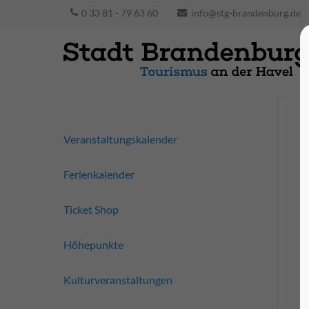
0 33 81 - 79 63 60
info@stg-brandenburg.de
Veranstaltungskalender
Ferienkalender
Ticket Shop
Höhepunkte
Kulturveranstaltungen