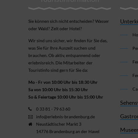
Unterk
Sie können sich nicht ent­scheiden? Wasser
oder Wald? Zelt oder Hotel?
Ho
Wir sind uns sicher, wir finden für Sie das,
was Sie für Ihre Aus­zeit suchen und
Pe
brauchen. Ob aktiv, ent­spannend oder
Fe
erlebnis­reich. Die Mitarbeiter der
Touristinfo sind gern für Sie da:
Fe
Mo - Fr von 10:00 Uhr bis 18:30 Uhr
Ca
Sa von 10:00 Uhr bis 15:30 Uhr
So & Feiertage 10:00 Uhr bis 15:00 Uhr
Sehens
0 33 81 - 79 63 60
Gastro
info@erlebnis-brandenburg.de
Neustädtischer Markt 3
Museen
14776 Brandenburg an der Havel