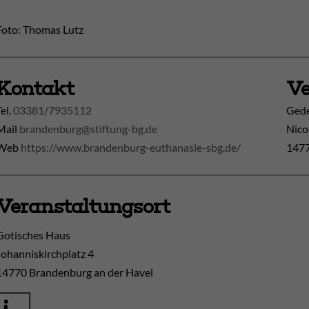
Foto: Thomas Lutz
Kontakt
Ve
Tel.
03381/7935112
Gede
Mail
brandenburg@stiftung-bg.de
Nico
Web
https://www.brandenburg-euthanasie-sbg.de/
1477
Veranstaltungsort
Gotisches Haus
Johanniskirchplatz 4
14770
Brandenburg an der Havel