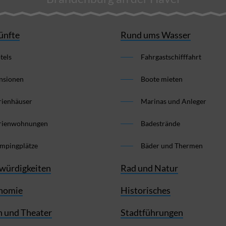
ünfte
Rund ums Wasser
tels
Fahrgastschifffahrt
nsionen
Boote mieten
rienhäuser
Marinas und Anleger
rienwohnungen
Badestrände
mpingplätze
Bäder und Thermen
würdigkeiten
Rad und Natur
nomie
Historisches
 und Theater
Stadtführungen