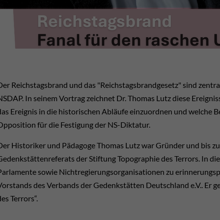
Der Reichstagsbrand und das "Reichstagsbrandgesetz" sind zentra
NSDAP. In seinem Vortrag zeichnet Dr. Thomas Lutz diese Ereigniss
das Ereignis in die historischen Abläufe einzuordnen und welche 
Opposition für die Festigung der NS-Diktatur.
Der Historiker und Pädagoge Thomas Lutz war Gründer und bis zum 
Gedenkstättenreferats der Stiftung Topographie des Terrors. In di
Parlamente sowie Nichtregierungsorganisationen zu erinnerungspol
Vorstands des Verbands der Gedenkstätten Deutschland e.V.. Er 
des Terrors“.