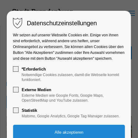
Menu
Datenschutzeinstellungen
Wir setzen auf unserer Webseite Cookies ein. Einige von ihnen
sind erforderlich, während andere uns helfen, unser
Onlineangebot zu verbessern. Sie können allen Cookies über den
Vorlesewettbewerb –
Button "Alle Akzeptieren" zustimmen oder Ihre Auswahl vornehmen
Stadtentscheid
und diese mit dem Button "Auswahl akzeptieren" speichern.
Kinder, Jugend, Lesung
*Erforderlich
Notwendige Cookies zulassen, damit die Webseite korrekt
funktioniert.
19.02.2025, 13:00–15:30
Externe Medien
Externe Medien wie Google Fonts, Google Maps,
OpenStreetMap und YouTube zulassen.
Eintritt frei
Statistik
Matomo, Google Analytics, Google Tag Manager zulassen.