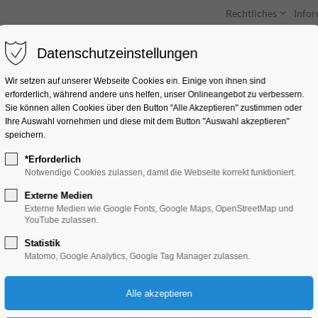
Rechtliches
Info
Datenschutzeinstellungen
Unterkünfte
Entdecken & Erleben
Wir setzen auf unserer Webseite Cookies ein. Einige von ihnen sind
erforderlich, während andere uns helfen, unser Onlineangebot zu verbessern.
Sie können allen Cookies über den Button "Alle Akzeptieren" zustimmen oder
Ihre Auswahl vornehmen und diese mit dem Button "Auswahl akzeptieren"
speichern.
*Erforderlich
Von Kindern für Kin
Notwendige Cookies zulassen, damit die Webseite korrekt funktioniert.
Weihnachtsbasteln
Externe Medien
Externe Medien wie Google Fonts, Google Maps, OpenStreetMap und
YouTube zulassen.
Kinder, Jugend, Kunst, Mitmach-Aktion
Statistik
Matomo, Google Analytics, Google Tag Manager zulassen.
05.12.2025, 12:30–16:00