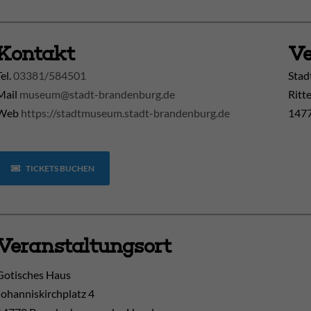
Kontakt
Ve
Tel.
03381/584501
Stad
Mail
museum@stadt-brandenburg.de
Ritt
Web
https://stadtmuseum.stadt-brandenburg.de
1477
TICKETS BUCHEN
Veranstaltungsort
Gotisches Haus
Johanniskirchplatz 4