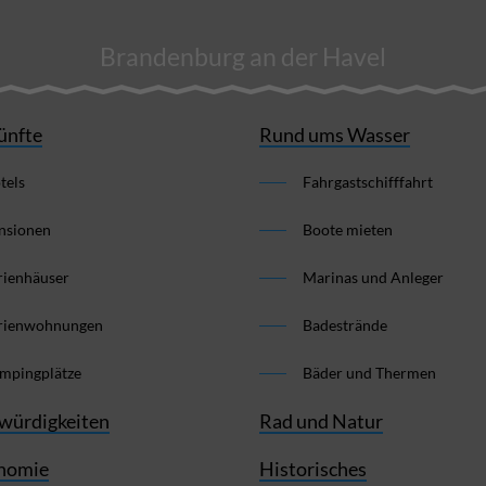
Brandenburg an der Havel
ünfte
Rund ums Wasser
tels
Fahrgastschifffahrt
nsionen
Boote mieten
rienhäuser
Marinas und Anleger
rienwohnungen
Badestrände
mpingplätze
Bäder und Thermen
würdigkeiten
Rad und Natur
nomie
Historisches