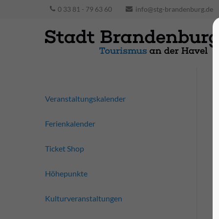
0 33 81 - 79 63 60
info@stg-brandenburg.de
Veranstaltungskalender
Ferienkalender
Ticket Shop
Höhepunkte
Kulturveranstaltungen