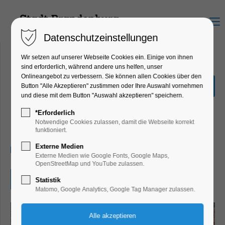
Menu
Datenschutzeinstellungen
Wir setzen auf unserer Webseite Cookies ein. Einige von ihnen
sind erforderlich, während andere uns helfen, unser
Onlineangebot zu verbessern. Sie können allen Cookies über den
von Hand Hofcafe und
Button "Alle Akzeptieren" zustimmen oder Ihre Auswahl vornehmen
Gemüse/Blumen Verkauf
und diese mit dem Button "Auswahl akzeptieren" speichern.
und workshop
*Erforderlich
Notwendige Cookies zulassen, damit die Webseite korrekt
Markt
funktioniert.
Externe Medien
21.05.2025, 17:00–19:00
Externe Medien wie Google Fonts, Google Maps,
OpenStreetMap und YouTube zulassen.
Eintritt frei
Statistik
Matomo, Google Analytics, Google Tag Manager zulassen.