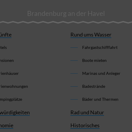
Brandenburg an der Havel
ünfte
Rund ums Wasser
tels
Fahrgastschifffahrt
nsionen
Boote mieten
rienhäuser
Marinas und Anleger
rienwohnungen
Badestrände
mpingplätze
Bäder und Thermen
würdigkeiten
Rad und Natur
nomie
Historisches