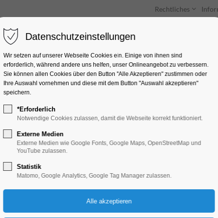
Rechtliches
Info
Datenschutzeinstellungen
Unterkünfte
Entdecken & Erleben
Wir setzen auf unserer Webseite Cookies ein. Einige von ihnen sind
erforderlich, während andere uns helfen, unser Onlineangebot zu verbessern.
Sie können allen Cookies über den Button "Alle Akzeptieren" zustimmen oder
Ihre Auswahl vornehmen und diese mit dem Button "Auswahl akzeptieren"
speichern.
*Erforderlich
Volkmar Herre: NA
Notwendige Cookies zulassen, damit die Webseite korrekt funktioniert.
Externe Medien
Ausstellung, Kunst
Externe Medien wie Google Fonts, Google Maps, OpenStreetMap und
YouTube zulassen.
Statistik
06.07.2025, 12:00–18:00
Matomo, Google Analytics, Google Tag Manager zulassen.
Eintritt frei