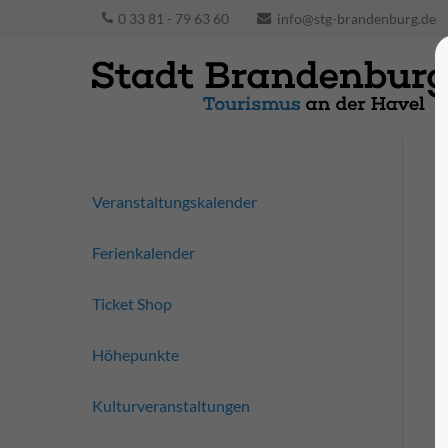
0 33 81 - 79 63 60
info@stg-brandenburg.de
Veranstaltungskalender
Ferienkalender
Ticket Shop
Höhepunkte
Kulturveranstaltungen