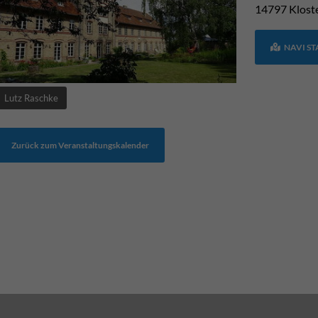
14797
Klost
NAVI S
Lutz Raschke
Zurück zum Veranstaltungskalender