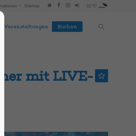
rmationen
Sitemap
22 °C
Veranstaltungen
Buchen
ner mit LIVE-