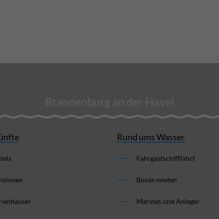
Brandenburg an der Havel
ünfte
Rund ums Wasser
tels
Fahrgastschifffahrt
nsionen
Boote mieten
rienhäuser
Marinas und Anleger