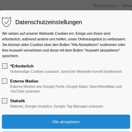
Rechtliches
Info
Datenschutzeinstellungen
Unterkünfte
Entdecken & Erleben
Wir setzen auf unserer Webseite Cookies ein. Einige von ihnen sind
erforderlich, während andere uns helfen, unser Onlineangebot zu verbessern.
Sie können allen Cookies über den Button "Alle Akzeptieren" zustimmen oder
Ihre Auswahl vornehmen und diese mit dem Button "Auswahl akzeptieren"
speichern.
*Erforderlich
Vernissage Lisa Zen
Notwendige Cookies zulassen, damit die Webseite korrekt funktioniert.
Musik
Externe Medien
Externe Medien wie Google Fonts, Google Maps, OpenStreetMap und
YouTube zulassen.
Ausstellung
Statistik
Matomo, Google Analytics, Google Tag Manager zulassen.
16.02.2024, 19:00–21:00