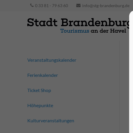
0 33 81 - 79 63 60
info@stg-brandenburg.de
Veranstaltungskalender
Ferienkalender
Ticket Shop
Höhepunkte
Kulturveranstaltungen