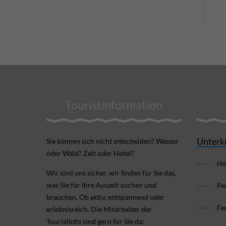
Touristinformation
Unterk
Sie können sich nicht ent­scheiden? Wasser
oder Wald? Zelt oder Hotel?
Ho
Wir sind uns sicher, wir finden für Sie das,
was Sie für Ihre Aus­zeit suchen und
Pe
brauchen. Ob aktiv, ent­spannend oder
Fe
erlebnis­reich. Die Mitarbeiter der
Touristinfo sind gern für Sie da: