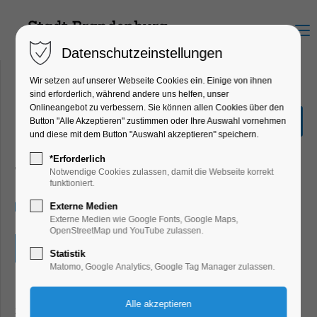
Menu
Datenschutzeinstellungen
Wir setzen auf unserer Webseite Cookies ein. Einige von ihnen
sind erforderlich, während andere uns helfen, unser
Onlineangebot zu verbessern. Sie können allen Cookies über den
Vernissage: Kerstin Große,
Button "Alle Akzeptieren" zustimmen oder Ihre Auswahl vornehmen
Musik: Favorite Strings
und diese mit dem Button "Auswahl akzeptieren" speichern.
Ausstellung, Konzert, Musik, Kunst,
*Erforderlich
Theater, Bühne
Notwendige Cookies zulassen, damit die Webseite korrekt
funktioniert.
05.01.2025, 15:00
Externe Medien
Externe Medien wie Google Fonts, Google Maps,
OpenStreetMap und YouTube zulassen.
Eintritt frei
Statistik
Matomo, Google Analytics, Google Tag Manager zulassen.
Kerstin Große hat schon als Kind angefangen zu malen und
zu zeichnen. Kein Papier, keine Stifte, die herumlagen,