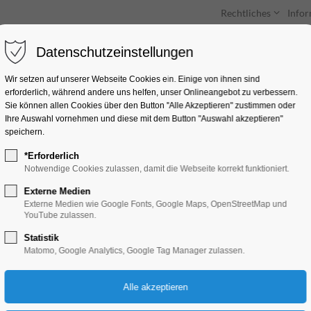
Rechtliches
Info
Datenschutzeinstellungen
Unterkünfte
Entdecken & Erleben
Wir setzen auf unserer Webseite Cookies ein. Einige von ihnen sind
erforderlich, während andere uns helfen, unser Onlineangebot zu verbessern.
Sie können allen Cookies über den Button "Alle Akzeptieren" zustimmen oder
Ihre Auswahl vornehmen und diese mit dem Button "Auswahl akzeptieren"
speichern.
*Erforderlich
Vernissage
Notwendige Cookies zulassen, damit die Webseite korrekt funktioniert.
Externe Medien
Ausstellung
Externe Medien wie Google Fonts, Google Maps, OpenStreetMap und
YouTube zulassen.
Statistik
18.03.2025, 18:00–19:30
Matomo, Google Analytics, Google Tag Manager zulassen.
Eintritt frei