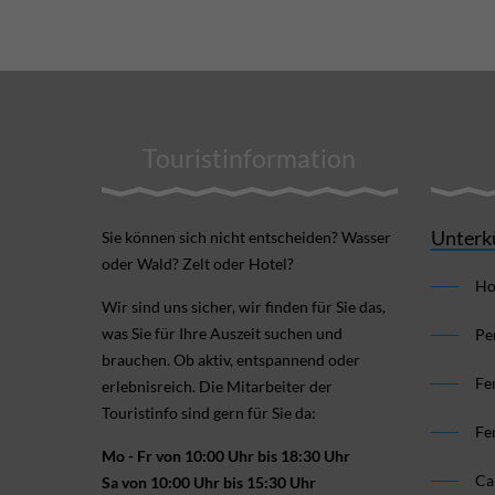
Touristinformation
Unterk
Sie können sich nicht ent­scheiden? Wasser
oder Wald? Zelt oder Hotel?
Ho
Wir sind uns sicher, wir finden für Sie das,
was Sie für Ihre Aus­zeit suchen und
Pe
brauchen. Ob aktiv, ent­spannend oder
Fe
erlebnis­reich. Die Mitarbeiter der
Touristinfo sind gern für Sie da:
Fe
Mo - Fr von 10:00 Uhr bis 18:30 Uhr
Ca
Sa von 10:00 Uhr bis 15:30 Uhr