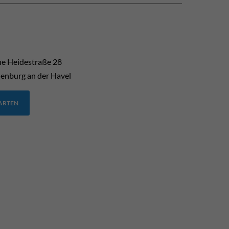
he Heidestraße 28
enburg an der Havel
TARTEN