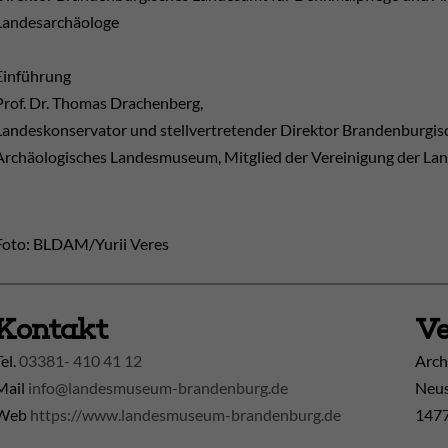
Landesarchäologe
Einführung
Prof. Dr. Thomas Drachenberg,
Landeskonservator und stellvertretender Direktor Brandenburgi
Archäologisches Landesmuseum, Mitglied der Vereinigung der La
Foto: BLDAM/Yurii Veres
Kontakt
Ve
Tel.
03381- 410 41 12
Arch
Mail
info@landesmuseum-brandenburg.de
Neus
Web
https://www.landesmuseum-brandenburg.de
1477