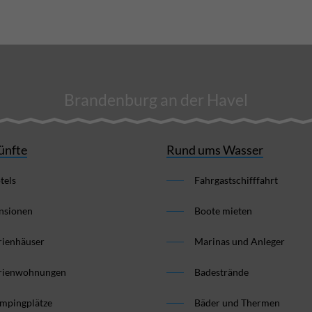
Brandenburg an der Havel
ünfte
Rund ums Wasser
tels
Fahrgastschifffahrt
nsionen
Boote mieten
rienhäuser
Marinas und Anleger
rienwohnungen
Badestrände
mpingplätze
Bäder und Thermen