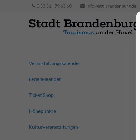
0 33 81 - 79 63 60
info@stg-brandenburg.de
Veranstaltungskalender
Ferienkalender
Ticket Shop
Höhepunkte
Kulturveranstaltungen