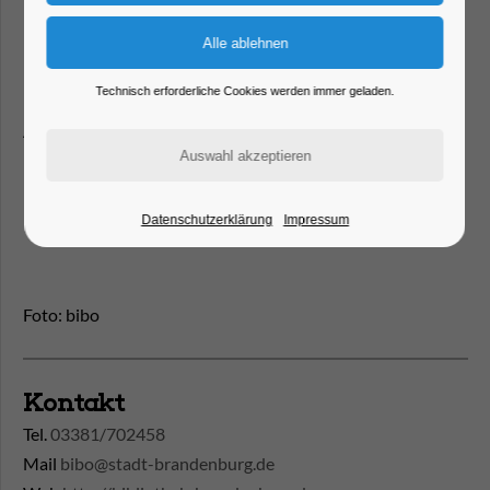
17:00 Uhr statt. Ihr könnt jederzeit dazu kommen.
Eine Anmeldung ist nicht erforderlich.
Technisch erforderliche Cookies werden immer geladen.
Ab 15.00 Uhr
Für Kinder ab 3 Jahren
Infos unter: 03381/70 24 58
Eintritt frei!
Datenschutzerklärung
Impressum
Foto: bibo
Kontakt
Tel.
03381/702458
Mail
bibo@stadt-brandenburg.de