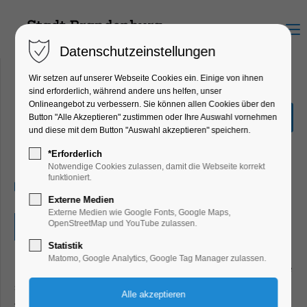
Menu
Datenschutzeinstellungen
Wir setzen auf unserer Webseite Cookies ein. Einige von ihnen
sind erforderlich, während andere uns helfen, unser
Onlineangebot zu verbessern. Sie können allen Cookies über den
Unsere Vorlese-Oma
Button "Alle Akzeptieren" zustimmen oder Ihre Auswahl vornehmen
kommt
und diese mit dem Button "Auswahl akzeptieren" speichern.
Kinder, Jugend, Lesung
*Erforderlich
Notwendige Cookies zulassen, damit die Webseite korrekt
funktioniert.
21.01.2025, 15:00–17:00
Externe Medien
Externe Medien wie Google Fonts, Google Maps,
OpenStreetMap und YouTube zulassen.
Eintritt frei
Statistik
Matomo, Google Analytics, Google Tag Manager zulassen.
Heute nimmt euch unsere Vorlesepatin Andrea mit auf eine
spannende Lesereise. Bilderbücher ab 3 Jahren werden
vorgelesen. Die Veranstaltung findet zwischen 15:00 und