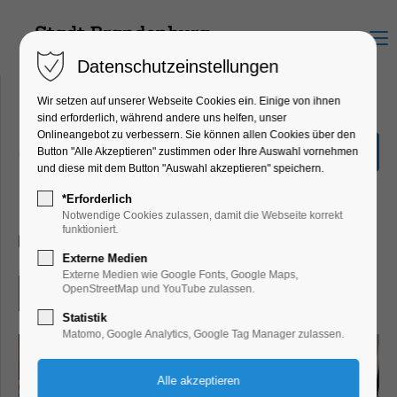
Menu
Datenschutzeinstellungen
Wir setzen auf unserer Webseite Cookies ein. Einige von ihnen
sind erforderlich, während andere uns helfen, unser
Onlineangebot zu verbessern. Sie können allen Cookies über den
„Unsere Vorlese-Oma
Button "Alle Akzeptieren" zustimmen oder Ihre Auswahl vornehmen
kommt“
und diese mit dem Button "Auswahl akzeptieren" speichern.
Kinder, Jugend, Lesung, Mitmach-Aktion
*Erforderlich
Notwendige Cookies zulassen, damit die Webseite korrekt
funktioniert.
19.03.2024, 15:00–17:00
Externe Medien
Externe Medien wie Google Fonts, Google Maps,
OpenStreetMap und YouTube zulassen.
Eintritt frei
Statistik
Matomo, Google Analytics, Google Tag Manager zulassen.