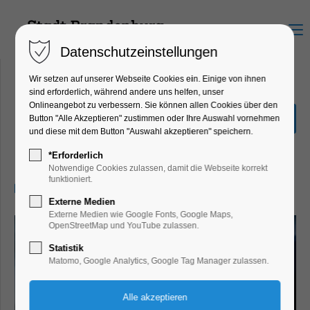
Menu
Datenschutzeinstellungen
Wir setzen auf unserer Webseite Cookies ein. Einige von ihnen
sind erforderlich, während andere uns helfen, unser
Onlineangebot zu verbessern. Sie können allen Cookies über den
Uferkultur Open-Air-
Button "Alle Akzeptieren" zustimmen oder Ihre Auswahl vornehmen
Konzert Maria Schüritz
und diese mit dem Button "Auswahl akzeptieren" speichern.
Konzert, Musik
*Erforderlich
Notwendige Cookies zulassen, damit die Webseite korrekt
funktioniert.
20.08.2026, 19:00–21:00
Externe Medien
Externe Medien wie Google Fonts, Google Maps,
OpenStreetMap und YouTube zulassen.
Statistik
Matomo, Google Analytics, Google Tag Manager zulassen.