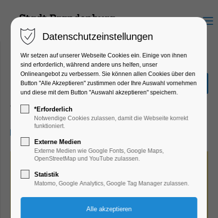
Menu
Datenschutzeinstellungen
Wir setzen auf unserer Webseite Cookies ein. Einige von ihnen
sind erforderlich, während andere uns helfen, unser
Onlineangebot zu verbessern. Sie können allen Cookies über den
Uferkultur Open-Air-Kino
Button "Alle Akzeptieren" zustimmen oder Ihre Auswahl vornehmen
father mother sister...
und diese mit dem Button "Auswahl akzeptieren" speichern.
Theater, Bühne, Verein
*Erforderlich
Notwendige Cookies zulassen, damit die Webseite korrekt
funktioniert.
13.08.2026, 20:30–22:30
Externe Medien
Externe Medien wie Google Fonts, Google Maps,
OpenStreetMap und YouTube zulassen.
Statistik
Matomo, Google Analytics, Google Tag Manager zulassen.