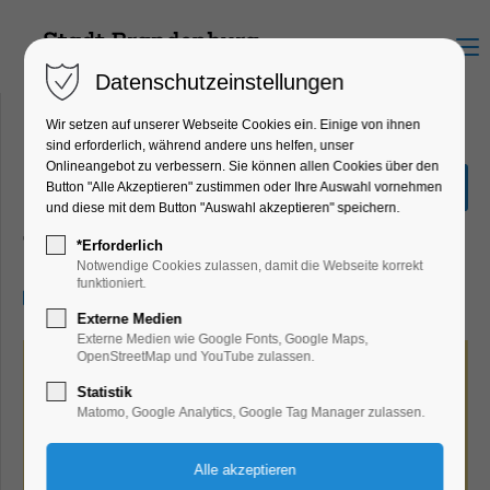
Menu
Datenschutzeinstellungen
Wir setzen auf unserer Webseite Cookies ein. Einige von ihnen
sind erforderlich, während andere uns helfen, unser
Onlineangebot zu verbessern. Sie können allen Cookies über den
Uferkultur Open-Air-Kino
Button "Alle Akzeptieren" zustimmen oder Ihre Auswahl vornehmen
Ach, diese Lücke, diese
und diese mit dem Button "Auswahl akzeptieren" speichern.
Theater, Bühne, Verein
*Erforderlich
Notwendige Cookies zulassen, damit die Webseite korrekt
funktioniert.
05.09.2026, 20:00–22:00
Externe Medien
Externe Medien wie Google Fonts, Google Maps,
OpenStreetMap und YouTube zulassen.
Statistik
Matomo, Google Analytics, Google Tag Manager zulassen.