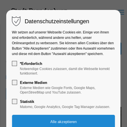
Menu
Datenschutzeinstellungen
Wir setzen auf unserer Webseite Cookies ein. Einige von ihnen
sind erforderlich, während andere uns helfen, unser
Onlineangebot zu verbessern. Sie können allen Cookies über den
Traumschüff Theater
Button "Alle Akzeptieren" zustimmen oder Ihre Auswahl vornehmen
"Schwankwirtschaft"
und diese mit dem Button "Auswahl akzeptieren" speichern.
Theater, Bühne
*Erforderlich
Notwendige Cookies zulassen, damit die Webseite korrekt
funktioniert.
18.07.2026, 20:00–21:30
Externe Medien
Externe Medien wie Google Fonts, Google Maps,
OpenStreetMap und YouTube zulassen.
Eintritt frei
Statistik
Matomo, Google Analytics, Google Tag Manager zulassen.