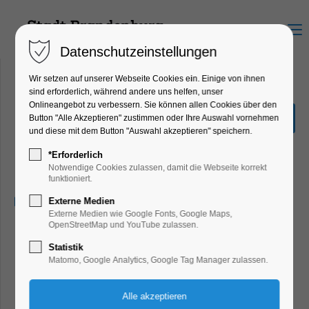
Menu
Datenschutzeinstellungen
Wir setzen auf unserer Webseite Cookies ein. Einige von ihnen
sind erforderlich, während andere uns helfen, unser
Onlineangebot zu verbessern. Sie können allen Cookies über den
Tour de Branne zur Villa
Button "Alle Akzeptieren" zustimmen oder Ihre Auswahl vornehmen
Villekulla
und diese mit dem Button "Auswahl akzeptieren" speichern.
Ferienkalender, Kinder, Jugend, Mitmach-
*Erforderlich
Aktion
Notwendige Cookies zulassen, damit die Webseite korrekt
funktioniert.
07.08.2026, 12:00–20:00
Externe Medien
Externe Medien wie Google Fonts, Google Maps,
OpenStreetMap und YouTube zulassen.
Statistik
Matomo, Google Analytics, Google Tag Manager zulassen.