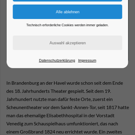
Technisch erforderliche Cookies werden immer geladen.
Datenschutzerklärung
Impressum
In Brandenburg an der Havel wurde schon seit dem Ende
des 18. Jahrhunderts Theater gespielt. Seit dem 19.
Jahrhundert nutzte man dafür feste Orte, zuerst ein
Scheunentheater vor dem Sankt-Annen-Tor, seit 1817 hatte
man das ehemalige Elisabethhospital in der Vorstadt
Venedig zum Schauspielhaus umfunktioniert, das nach
einem Großbrand 1824 neu errichtet wurde. Ein zweites