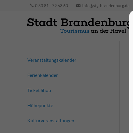
0 33 81 - 79 63 60
info@stg-brandenburg.de
Veranstaltungskalender
Ferienkalender
Ticket Shop
Höhepunkte
Kulturveranstaltungen