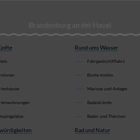
Brandenburg an der Havel
ünfte
Rund ums Wasser
tels
Fahrgastschifffahrt
nsionen
Boote mieten
rienhäuser
Marinas und Anleger
rienwohnungen
Badestrände
mpingplätze
Bäder und Thermen
würdigkeiten
Rad und Natur