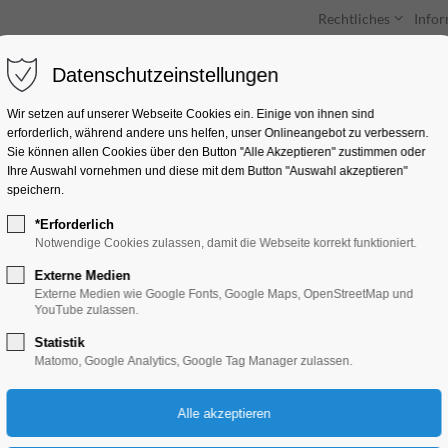
Rechtliches
Info
Datenschutzeinstellungen
Unterkünfte
Entdecken & Erleben
Wir setzen auf unserer Webseite Cookies ein. Einige von ihnen sind
erforderlich, während andere uns helfen, unser Onlineangebot zu verbessern.
Sie können allen Cookies über den Button "Alle Akzeptieren" zustimmen oder
Ihre Auswahl vornehmen und diese mit dem Button "Auswahl akzeptieren"
speichern.
*Erforderlich
Testwoche in den O
Notwendige Cookies zulassen, damit die Webseite korrekt funktioniert.
Wekstätten
Externe Medien
Externe Medien wie Google Fonts, Google Maps, OpenStreetMap und
YouTube zulassen.
Gesundheit, Mitmach-Aktion
Statistik
Matomo, Google Analytics, Google Tag Manager zulassen.
25.03.2025, 08:00–17:00