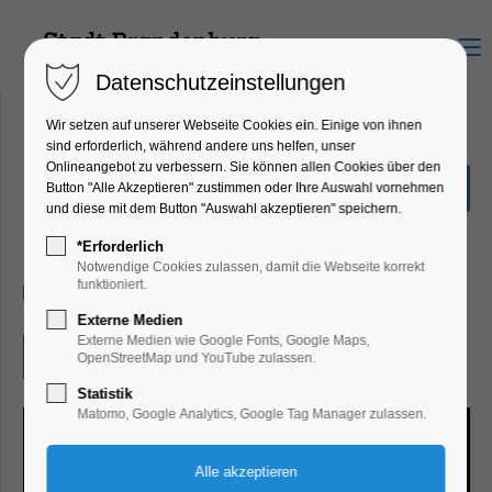
Menu
Datenschutzeinstellungen
Wir setzen auf unserer Webseite Cookies ein. Einige von ihnen
sind erforderlich, während andere uns helfen, unser
Onlineangebot zu verbessern. Sie können allen Cookies über den
Tag des Feuers
Button "Alle Akzeptieren" zustimmen oder Ihre Auswahl vornehmen
und diese mit dem Button "Auswahl akzeptieren" speichern.
Kinder, Jugend, Mitmach-Aktion, Party,
Feiern, Fest, Workshop
*Erforderlich
Notwendige Cookies zulassen, damit die Webseite korrekt
funktioniert.
11.10.2026, 11:00–16:00
Externe Medien
Externe Medien wie Google Fonts, Google Maps,
Eintritt frei
OpenStreetMap und YouTube zulassen.
Statistik
Matomo, Google Analytics, Google Tag Manager zulassen.