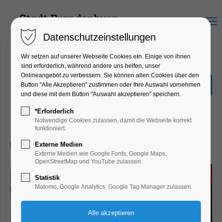
Menu
Datenschutzeinstellungen
Wir setzen auf unserer Webseite Cookies ein. Einige von ihnen
sind erforderlich, während andere uns helfen, unser
Onlineangebot zu verbessern. Sie können allen Cookies über den
Tag der Architektur in
Button "Alle Akzeptieren" zustimmen oder Ihre Auswahl vornehmen
Bollmansruh
und diese mit dem Button "Auswahl akzeptieren" speichern.
Bildung, Vortrag, Jahrestag, Jubiläum,
*Erforderlich
Kunst, Party, Feiern, Fest
Notwendige Cookies zulassen, damit die Webseite korrekt
funktioniert.
28.06.2026, 12:00
Externe Medien
Externe Medien wie Google Fonts, Google Maps,
OpenStreetMap und YouTube zulassen.
Statistik
Matomo, Google Analytics, Google Tag Manager zulassen.