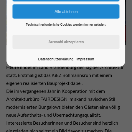
Technisch erforderliche Cookies werden immer geladen.
Datenschutzerklärung
Impressum
Heute findet im Land Brandenburg der Tag der Architektur
statt. Erstmalig ist das KiEZ Bollmannsruh mit einem
eigenen realisierten Bauprojekt dabei.
Die im vergangenen Jahr in Kooperation mit dem
Architekturbüro FAIRDESIGN im skandinavischen Stil
modernisierten Bungalows bieten den Gästen eine völlig
neue Aufenthalts- und Übernachtungsqualität.
Interessierte Besucherinnen und Besucher sind herzlich
eingeladen, sich selbst ein Bild davon zu machen. Die