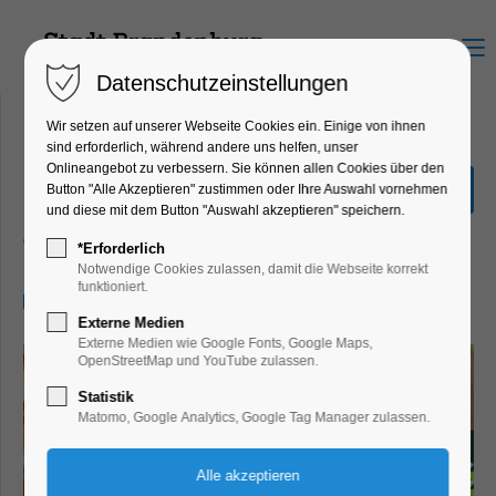
Menu
Datenschutzeinstellungen
Wir setzen auf unserer Webseite Cookies ein. Einige von ihnen
sind erforderlich, während andere uns helfen, unser
Onlineangebot zu verbessern. Sie können allen Cookies über den
Stefani Kunkel – Im Feste
Button "Alle Akzeptieren" zustimmen oder Ihre Auswahl vornehmen
verlebt
und diese mit dem Button "Auswahl akzeptieren" speichern.
Theater, Bühne, Winterzauber
*Erforderlich
Notwendige Cookies zulassen, damit die Webseite korrekt
funktioniert.
03.12.2025, 20:00–22:00
Externe Medien
Externe Medien wie Google Fonts, Google Maps,
OpenStreetMap und YouTube zulassen.
Statistik
Matomo, Google Analytics, Google Tag Manager zulassen.