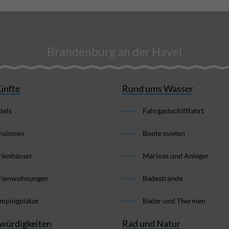
Brandenburg an der Havel
ünfte
Rund ums Wasser
tels
Fahrgastschifffahrt
nsionen
Boote mieten
rienhäuser
Marinas und Anleger
rienwohnungen
Badestrände
mpingplätze
Bäder und Thermen
würdigkeiten
Rad und Natur