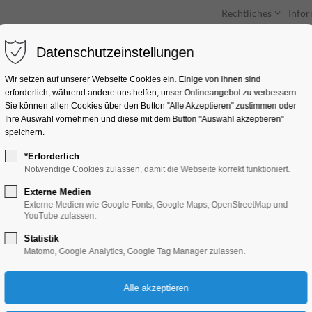
Rechtliches
Info
Datenschutzeinstellungen
Unterkünfte
Entdecken & Erleben
Wir setzen auf unserer Webseite Cookies ein. Einige von ihnen sind
erforderlich, während andere uns helfen, unser Onlineangebot zu verbessern.
Sie können allen Cookies über den Button "Alle Akzeptieren" zustimmen oder
Ihre Auswahl vornehmen und diese mit dem Button "Auswahl akzeptieren"
speichern.
*Erforderlich
„Stadtrundfahrt“ 2
Notwendige Cookies zulassen, damit die Webseite korrekt funktioniert.
Externe Medien
Schiffrundfahrt
Externe Medien wie Google Fonts, Google Maps, OpenStreetMap und
YouTube zulassen.
Statistik
22.05.2026, 14:00–16:00
Matomo, Google Analytics, Google Tag Manager zulassen.