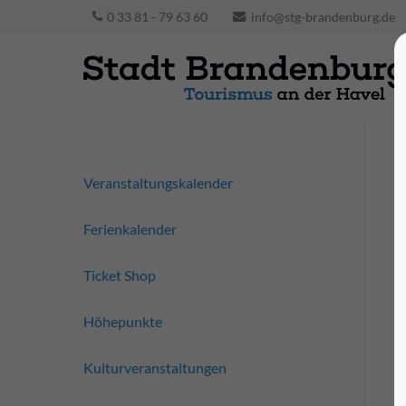
0 33 81 - 79 63 60
info@stg-brandenburg.de
Veranstaltungskalender
Ferienkalender
Ticket Shop
Höhepunkte
Kulturveranstaltungen