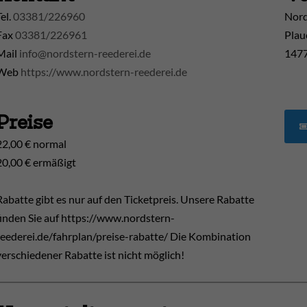
Tel.
03381/226960
Nord
Fax
03381/226961
Plau
Mail
info@nordstern-reederei.de
1477
Web
https://www.nordstern-reederei.de
Preise
22,00 € normal
20,00 € ermäßigt
Rabatte gibt es nur auf den Ticketpreis. Unsere Rabatte
finden Sie auf https://www.nordstern-
reederei.de/fahrplan/preise-rabatte/ Die Kombination
verschiedener Rabatte ist nicht möglich!