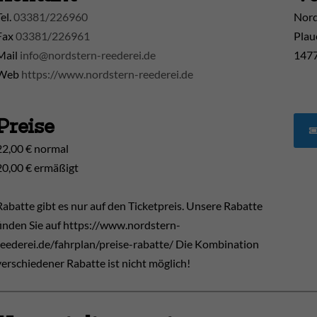
Tel.
03381/226960
Nord
Fax
03381/226961
Plau
Mail
info@nordstern-reederei.de
1477
Web
https://www.nordstern-reederei.de
Preise
22,00 € normal
20,00 € ermäßigt
Rabatte gibt es nur auf den Ticketpreis. Unsere Rabatte
finden Sie auf https://www.nordstern-
reederei.de/fahrplan/preise-rabatte/ Die Kombination
verschiedener Rabatte ist nicht möglich!