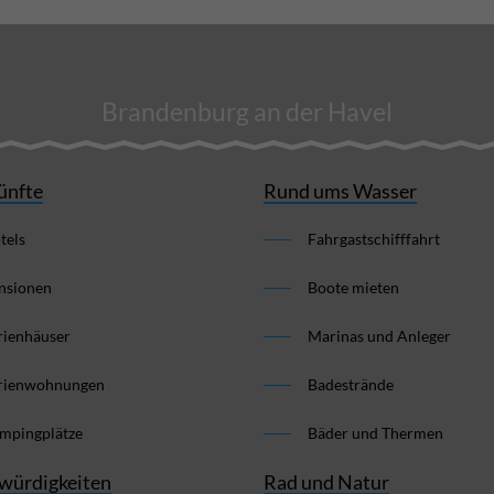
Brandenburg an der Havel
ünfte
Rund ums Wasser
tels
Fahrgastschifffahrt
nsionen
Boote mieten
rienhäuser
Marinas und Anleger
rienwohnungen
Badestrände
mpingplätze
Bäder und Thermen
würdigkeiten
Rad und Natur