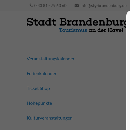
0 33 81 - 79 63 60
info@stg-brandenburg.de
Veranstaltungskalender
Ferienkalender
Ticket Shop
Höhepunkte
Kulturveranstaltungen