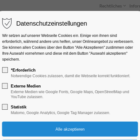
Rechtliches
Info
Datenschutzeinstellungen
Unterkünfte
Entdecken & Erleben
Wir setzen auf unserer Webseite Cookies ein. Einige von ihnen sind
erforderlich, während andere uns helfen, unser Onlineangebot zu verbessern.
Sie können allen Cookies über den Button "Alle Akzeptieren" zustimmen oder
Ihre Auswahl vornehmen und diese mit dem Button "Auswahl akzeptieren"
speichern.
*Erforderlich
„Stadtrundfahrt“ 2
Notwendige Cookies zulassen, damit die Webseite korrekt funktioniert.
Externe Medien
Schiffrundfahrt
Externe Medien wie Google Fonts, Google Maps, OpenStreetMap und
YouTube zulassen.
Statistik
26.04.2026, 14:00–16:00
Matomo, Google Analytics, Google Tag Manager zulassen.