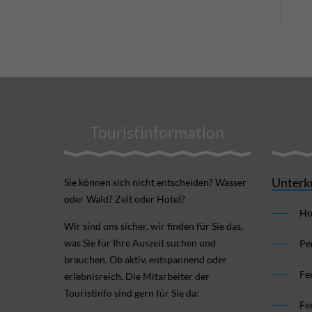
Touristinformation
Unterk
Sie können sich nicht ent­scheiden? Wasser
oder Wald? Zelt oder Hotel?
Ho
Wir sind uns sicher, wir finden für Sie das,
was Sie für Ihre Aus­zeit suchen und
Pe
brauchen. Ob aktiv, ent­spannend oder
Fe
erlebnis­reich. Die Mitarbeiter der
Touristinfo sind gern für Sie da:
Fe