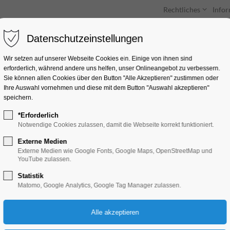
Rechtliches
Info
Datenschutzeinstellungen
Unterkünfte
Entdecken & Erleben
Wir setzen auf unserer Webseite Cookies ein. Einige von ihnen sind
erforderlich, während andere uns helfen, unser Onlineangebot zu verbessern.
Sie können allen Cookies über den Button "Alle Akzeptieren" zustimmen oder
Ihre Auswahl vornehmen und diese mit dem Button "Auswahl akzeptieren"
speichern.
*Erforderlich
Sprachkurs Spanis
Notwendige Cookies zulassen, damit die Webseite korrekt funktioniert.
Externe Medien
Bildung, Vortrag
Externe Medien wie Google Fonts, Google Maps, OpenStreetMap und
YouTube zulassen.
Statistik
15.02.2024, 18:00–19:30
Matomo, Google Analytics, Google Tag Manager zulassen.