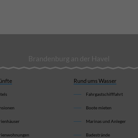
Brandenburg an der Havel
ünfte
Rund ums Wasser
tels
Fahrgastschifffahrt
nsionen
Boote mieten
rienhäuser
Marinas und Anleger
rienwohnungen
Badestrände