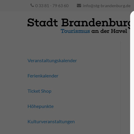
0 33 81 - 79 63 60
info@stg-brandenburg.de
Veranstaltungskalender
Ferienkalender
Ticket Shop
Höhepunkte
Kulturveranstaltungen