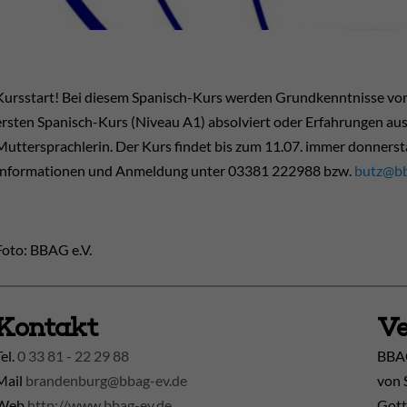
Kursstart! Bei diesem Spanisch-Kurs werden Grundkenntnisse vorau
ersten Spanisch-Kurs (Niveau A1) absolviert oder Erfahrungen aus
Muttersprachlerin. Der Kurs findet bis zum 11.07. immer donnersta
Informationen und Anmeldung unter 03381 222988 bzw.
butz@bb
Foto: BBAG e.V.
Kontakt
Ve
Tel.
0 33 81 - 22 29 88
BBAG
Mail
brandenburg@bbag-ev.de
von 
Web
http://www.bbag-ev.de
Gott