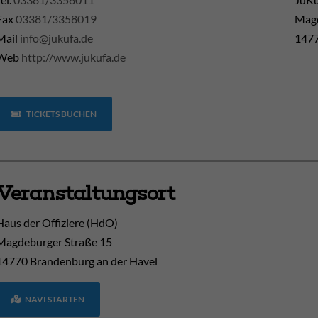
Fax
03381/3358019
Magd
Mail
info@jukufa.de
1477
Web
http://www.jukufa.de
TICKETS BUCHEN
Veranstaltungsort
Haus der Offiziere (HdO)
Magdeburger Straße 15
14770
Brandenburg an der Havel
NAVI STARTEN