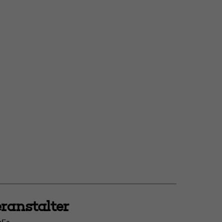
ranstalter
uFa