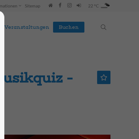
rmationen
Sitemap
22 °C
Veranstaltungen
Buchen
usikquiz -