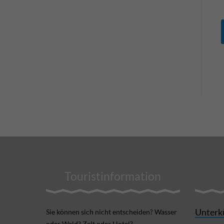
Touristinformation
Unterk
Sie können sich nicht ent­scheiden? Wasser
oder Wald? Zelt oder Hotel?