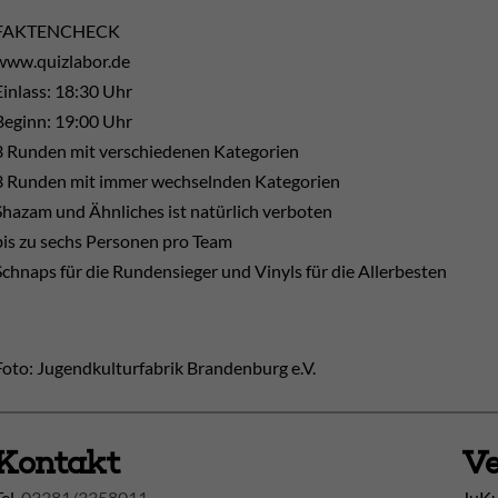
FAKTENCHECK
www.quizlabor.de
Einlass: 18:30 Uhr
Beginn: 19:00 Uhr
3 Runden mit verschiedenen Kategorien
3 Runden mit immer wechselnden Kategorien
Shazam und Ähnliches ist natürlich verboten
bis zu sechs Personen pro Team
Schnaps für die Rundensieger und Vinyls für die Allerbesten
Foto: Jugendkulturfabrik Brandenburg e.V.
Kontakt
Ve
Tel.
03381/3358011
JuK