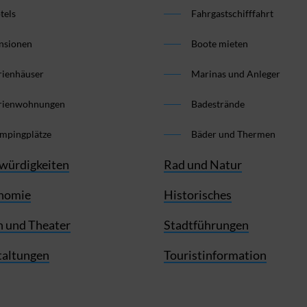
tels
Fahrgastschifffahrt
nsionen
Boote mieten
rienhäuser
Marinas und Anleger
rienwohnungen
Badestrände
mpingplätze
Bäder und Thermen
würdigkeiten
Rad und Natur
nomie
Historisches
 und Theater
Stadtführungen
taltungen
Touristinformation