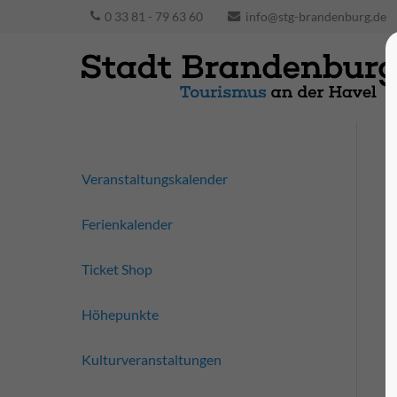
0 33 81 - 79 63 60
info@stg-brandenburg.de
Veranstaltungskalender
Ferienkalender
Ticket Shop
Höhepunkte
Kulturveranstaltungen