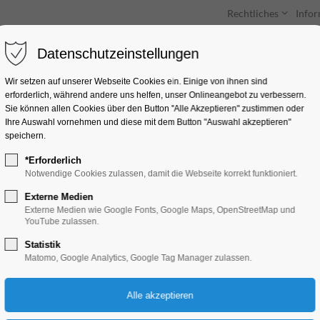
Rechtliches
Info
Datenschutzeinstellungen
Unterkünfte
Entdecken & Erleben
Wir setzen auf unserer Webseite Cookies ein. Einige von ihnen sind
erforderlich, während andere uns helfen, unser Onlineangebot zu verbessern.
Sie können allen Cookies über den Button "Alle Akzeptieren" zustimmen oder
Ihre Auswahl vornehmen und diese mit dem Button "Auswahl akzeptieren"
speichern.
*Erforderlich
Soundcheck - das M
Notwendige Cookies zulassen, damit die Webseite korrekt funktioniert.
2000er Mix
Externe Medien
Externe Medien wie Google Fonts, Google Maps, OpenStreetMap und
YouTube zulassen.
Mitmach-Aktion
Statistik
Matomo, Google Analytics, Google Tag Manager zulassen.
27.02.2026, 18:30