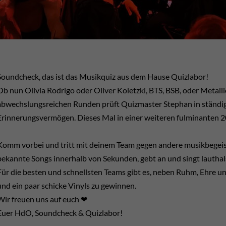
Soundcheck, das ist das Musikquiz aus dem Hause Quizlabor!
Ob nun Olivia Rodrigo oder Oliver Koletzki, BTS, BSB, oder Metallic
abwechslungsreichen Runden prüft Quizmaster Stephan in ständi
Erinnerungsvermögen. Dieses Mal in einer weiteren fulminanten 
Komm vorbei und tritt mit deinem Team gegen andere musikbegeis
bekannte Songs innerhalb von Sekunden, gebt an und singt lauthal
Für die besten und schnellsten Teams gibt es, neben Ruhm, Ehre u
und ein paar schicke Vinyls zu gewinnen.
Wir freuen uns auf euch ❤
Euer HdO, Soundcheck & Quizlabor!