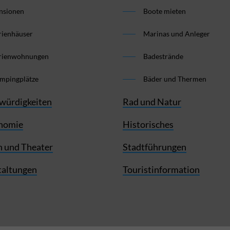
nsionen
Boote mieten
rienhäuser
Marinas und Anleger
rienwohnungen
Badestrände
mpingplätze
Bäder und Thermen
würdigkeiten
Rad und Natur
nomie
Historisches
 und Theater
Stadtführungen
taltungen
Touristinformation