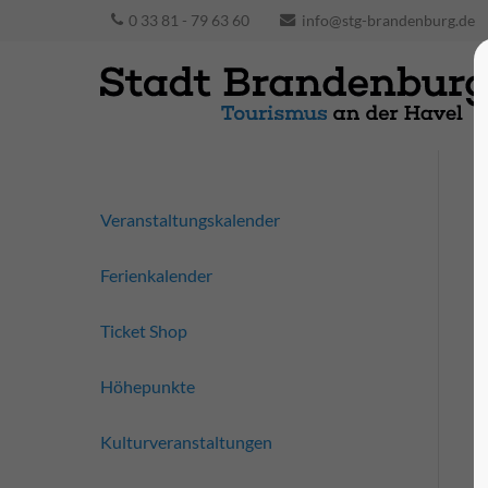
0 33 81 - 79 63 60
info@stg-brandenburg.de
Veranstaltungskalender
Ferienkalender
Ticket Shop
Höhepunkte
Kulturveranstaltungen