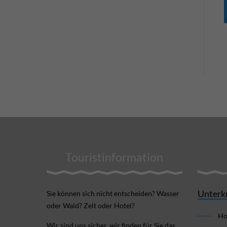
Touristinformation
Unterk
Sie können sich nicht ent­scheiden? Wasser
oder Wald? Zelt oder Hotel?
Ho
Wir sind uns sicher, wir finden für Sie das,