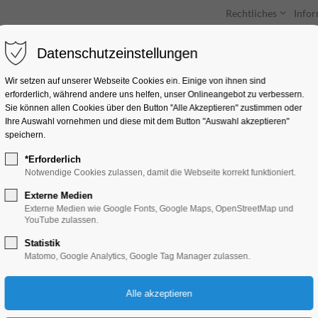
Rechtliches
Info
Datenschutzeinstellungen
Unterkünfte
Entdecken & Erleben
Wir setzen auf unserer Webseite Cookies ein. Einige von ihnen sind
erforderlich, während andere uns helfen, unser Onlineangebot zu verbessern.
Sie können allen Cookies über den Button "Alle Akzeptieren" zustimmen oder
Ihre Auswahl vornehmen und diese mit dem Button "Auswahl akzeptieren"
speichern.
*Erforderlich
Sonderführung: My
Notwendige Cookies zulassen, damit die Webseite korrekt funktioniert.
Externe Medien
Bildung, Vortrag, Führung
Externe Medien wie Google Fonts, Google Maps, OpenStreetMap und
YouTube zulassen.
Statistik
16.08.2026, 14:00
Matomo, Google Analytics, Google Tag Manager zulassen.
Eintritt frei