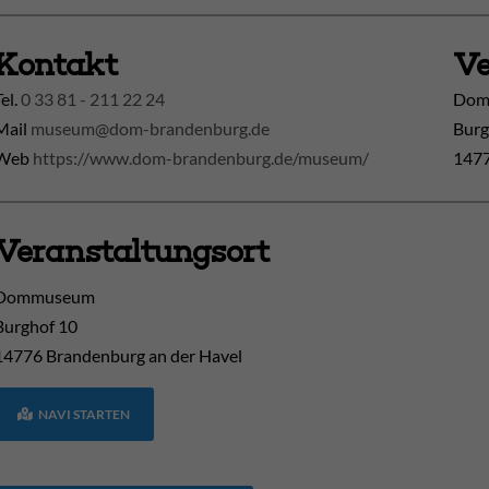
Kontakt
Ve
Tel.
0 33 81 - 211 22 24
Doms
Mail
museum@dom-brandenburg.de
Burg
Web
https://www.dom-brandenburg.de/museum/
1477
Veranstaltungsort
Dommuseum
Burghof 10
14776
Brandenburg an der Havel
NAVI STARTEN