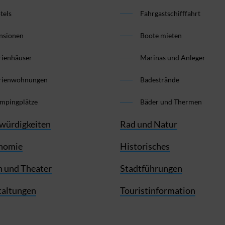
tels
Fahrgastschifffahrt
nsionen
Boote mieten
rienhäuser
Marinas und Anleger
rienwohnungen
Badestrände
mpingplätze
Bäder und Thermen
würdigkeiten
Rad und Natur
nomie
Historisches
 und Theater
Stadtführungen
taltungen
Touristinformation