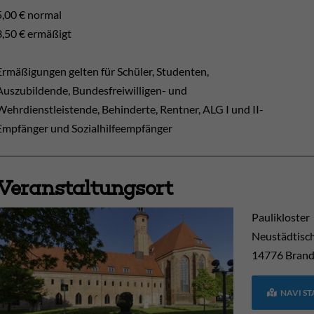
5,00 € normal
3,50 € ermäßigt
Ermäßigungen gelten für Schüler, Studenten,
Auszubildende, Bundesfreiwilligen- und
Wehrdienstleistende, Behinderte, Rentner, ALG I und II-
Empfänger und Sozialhilfeempfänger
Veranstaltungsort
Paulikloster
Neustädtisc
14776
Brand
NAVI S