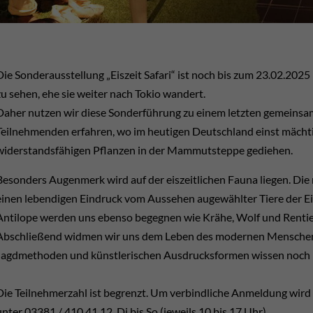
Die Sonderausstellung „Eiszeit Safari“ ist noch bis zum 23.02.
zu sehen, ehe sie weiter nach Tokio wandert.
Daher nutzen wir diese Sonderführung zu einem letzten gemeins
Teilnehmenden erfahren, wo im heutigen Deutschland einst mächt
widerstandsfähigen Pflanzen in der Mammutsteppe gediehen.
Besonders Augenmerk wird auf der eiszeitlichen Fauna liegen. Die
einen lebendigen Eindruck vom Aussehen augewählter Tiere der Ei
Antilope werden uns ebenso begegnen wie Krähe, Wolf und Rentie
Abschließend widmen wir uns dem Leben des modernen Menschen in
Jagdmethoden und künstlerischen Ausdrucksformen wissen noch 
Die Teilnehmerzahl ist begrenzt. Um verbindliche Anmeldung wird
unter 03381 / 410 41 12, Di bis So (jeweils 10 bis 17 Uhr)