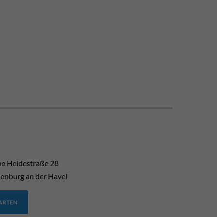
he Heidestraße 28
enburg an der Havel
TARTEN