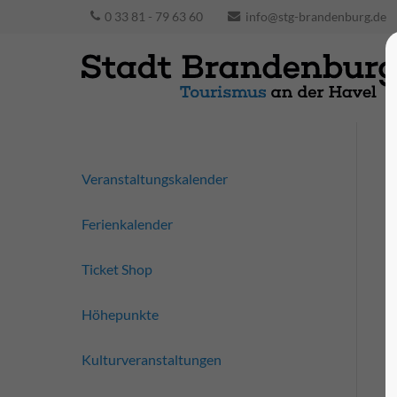
0 33 81 - 79 63 60
info@stg-brandenburg.de
Veranstaltungskalender
Ferienkalender
Ticket Shop
Höhepunkte
Kulturveranstaltungen