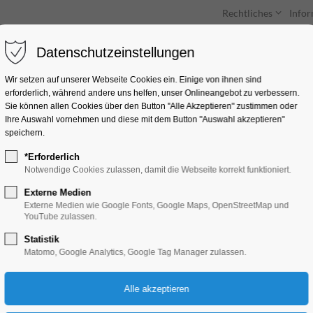
Rechtliches
Info
Datenschutzeinstellungen
Unterkünfte
Entdecken & Erleben
Wir setzen auf unserer Webseite Cookies ein. Einige von ihnen sind
erforderlich, während andere uns helfen, unser Onlineangebot zu verbessern.
Sie können allen Cookies über den Button "Alle Akzeptieren" zustimmen oder
Ihre Auswahl vornehmen und diese mit dem Button "Auswahl akzeptieren"
speichern.
*Erforderlich
Sonderführung Eisze
Notwendige Cookies zulassen, damit die Webseite korrekt funktioniert.
Externe Medien
Bildung, Vortrag, Führung, Umwelt
Externe Medien wie Google Fonts, Google Maps, OpenStreetMap und
YouTube zulassen.
Statistik
18.02.2025, 11:00–12:00
Matomo, Google Analytics, Google Tag Manager zulassen.