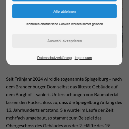
Technisch erforderliche Cookies werden immer geladen.
Datenschutzerklärung
Impressum
Seit Frühjahr 2024 wird die sogenannte Spiegelburg – nach
dem Brandenburger Dom selbst das älteste Gebäude auf
dem Burghof – saniert. Untersuchungen von Baumaterial
lassen den Rückschluss zu, dass die Spiegelburg Anfang des
13. Jahrhunderts entstand. Sie wurde im Laufe der Zeit
mehrfach umgebaut, so stammt zum Beispiel das
Obergeschoss des Gebäudes aus der 2. Hälfte des 19.