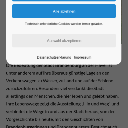
Technisch erforderliche Cookies werden immer geladen.
Datenschutzerklärung
Impressum
Die Bedeutung der Stadt Brandenburg an der Havel ist
unter anderem auf ihre überaus günstige Lage an den
Verkehrswegen zu Wasser, zu Land und auf der Schiene
zurückzuführen. Besonders viel verdankt die Stadt
allerdings den Menschen, die hier leben und gelebt haben.
Ihre Lebenswege zeigt die Ausstellung „Hin und Weg“ und
verbindet die Wege in und aus der Stadt heraus, von der
Vorgeschichte bis heute, mit den Geschichten von
Brandenburgerinnen und Brandenburgern. Besucht auch