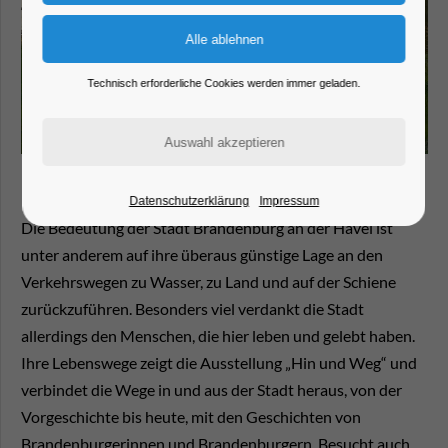
Technisch erforderliche Cookies werden immer geladen.
Datenschutzerklärung
Impressum
Die Bedeutung der Stadt Brandenburg an der Havel ist
unter anderem auf ihre überaus günstige Lage an den
Verkehrswegen zu Wasser, zu Land und auf der Schiene
zurückzuführen. Besonders viel verdankt die Stadt
allerdings den Menschen, die hier leben und gelebt haben.
Ihre Lebenswege zeigt die Ausstellung „Hin und Weg“ und
verbindet die Wege in und aus der Stadt heraus, von der
Vorgeschichte bis heute, mit den Geschichten von
Brandenburgerinnen und Brandenburgern. Besucht auch