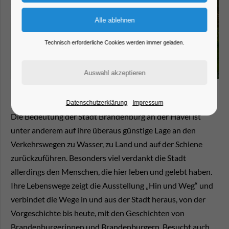
Technisch erforderliche Cookies werden immer geladen.
Datenschutzerklärung
Impressum
Die Bedeutung der Stadt Brandenburg an der Havel ist
unter anderem auf ihre überaus günstige Lage an den
Verkehrswegen zu Wasser, zu Land und auf der Schiene
zurückzuführen. Besonders viel verdankt die Stadt
allerdings den Menschen, die hier leben und gelebt haben.
Ihre Lebenswege zeigt die Ausstellung „Hin und Weg“ und
verbindet die Wege in und aus der Stadt heraus, von der
Vorgeschichte bis heute, mit den Geschichten von
Brandenburgerinnen und Brandenburgern. Besucht auch