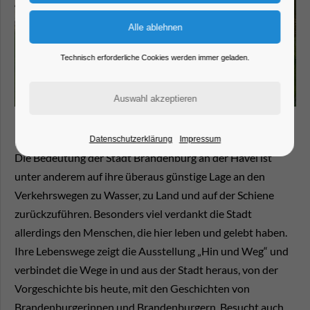
Technisch erforderliche Cookies werden immer geladen.
Datenschutzerklärung
Impressum
Die Bedeutung der Stadt Brandenburg an der Havel ist
unter anderem auf ihre überaus günstige Lage an den
Verkehrswegen zu Wasser, zu Land und auf der Schiene
zurückzuführen. Besonders viel verdankt die Stadt
allerdings den Menschen, die hier leben und gelebt haben.
Ihre Lebenswege zeigt die Ausstellung „Hin und Weg“ und
verbindet die Wege in und aus der Stadt heraus, von der
Vorgeschichte bis heute, mit den Geschichten von
Brandenburgerinnen und Brandenburgern. Besucht auch