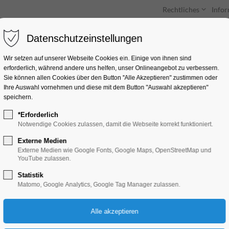
Rechtliches
Info
Datenschutzeinstellungen
Unterkünfte
Entdecken & Erleben
Wir setzen auf unserer Webseite Cookies ein. Einige von ihnen sind
erforderlich, während andere uns helfen, unser Onlineangebot zu verbessern.
Sie können allen Cookies über den Button "Alle Akzeptieren" zustimmen oder
Ihre Auswahl vornehmen und diese mit dem Button "Auswahl akzeptieren"
speichern.
*Erforderlich
Sonderausstellung 
Notwendige Cookies zulassen, damit die Webseite korrekt funktioniert.
Externe Medien
Ausstellung, Kinder, Jugend, Kunst, Mitma
Externe Medien wie Google Fonts, Google Maps, OpenStreetMap und
YouTube zulassen.
Statistik
07.08.2025, 13:00–17:00
Matomo, Google Analytics, Google Tag Manager zulassen.