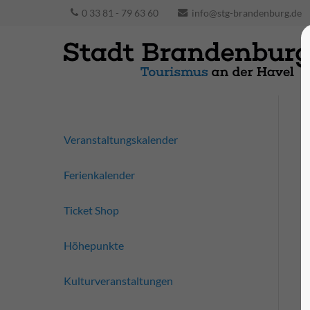
0 33 81 - 79 63 60
info@stg-brandenburg.de
Veranstaltungskalender
Ferienkalender
Ticket Shop
Höhepunkte
Kulturveranstaltungen