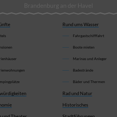
Brandenburg an der Havel
ünfte
Rund ums Wasser
tels
Fahrgastschifffahrt
nsionen
Boote mieten
rienhäuser
Marinas und Anleger
rienwohnungen
Badestrände
mpingplätze
Bäder und Thermen
würdigkeiten
Rad und Natur
nomie
Historisches
 und Theater
Stadtführungen