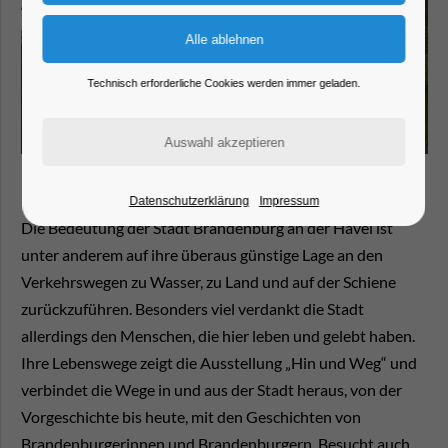
Technisch erforderliche Cookies werden immer geladen.
Datenschutzerklärung
Impressum
Die Bedeutung der Stadt Brandenburg an der Havel ist
unter anderem auf ihre überaus günstige Lage an den
Verkehrswegen zu Wasser, zu Land und auf der Schiene
zurückzuführen. Besonders viel verdankt die Stadt
allerdings den Menschen, die hier leben und gelebt haben.
Ihre Lebenswege zeigt die Ausstellung „Hin und Weg“ und
verbindet die Wege in und aus der Stadt heraus, von der
Vorgeschichte bis heute, mit den Geschichten von
Brandenburgerinnen und Brandenburgern. Besucht auch