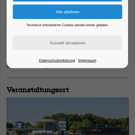
Fax
03381/511112
Mail
besucherservice@brandenburgertheater.de
Web
https://brandenburgertheater.de
Technisch erforderliche Cookies werden immer geladen.
Veranstalter
Brandenburger Theater
Grabenstraße 14
Datenschutzerklärung
Impressum
14776 Brandenburg an der Havel
Veranstaltungsort