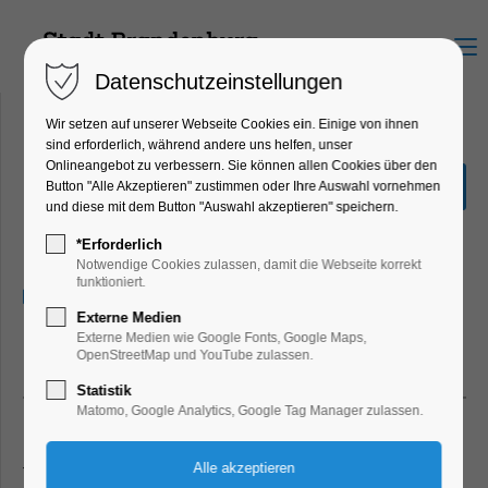
Menu
Datenschutzeinstellungen
Wir setzen auf unserer Webseite Cookies ein. Einige von ihnen
sind erforderlich, während andere uns helfen, unser
Onlineangebot zu verbessern. Sie können allen Cookies über den
Sommerlicher Tanzreigen -
Button "Alle Akzeptieren" zustimmen oder Ihre Auswahl vornehmen
Benefizkonzert
und diese mit dem Button "Auswahl akzeptieren" speichern.
Konzert, Musik
*Erforderlich
Notwendige Cookies zulassen, damit die Webseite korrekt
funktioniert.
13.07.2024, 19:30–21:30
Externe Medien
Externe Medien wie Google Fonts, Google Maps,
Foto: Mathias Ruemmler
OpenStreetMap und YouTube zulassen.
Statistik
Matomo, Google Analytics, Google Tag Manager zulassen.
Kontakt
Tel.
03381/511111