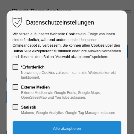
Menu
Datenschutzeinstellungen
Wir setzen auf unserer Webseite Cookies ein. Einige von ihnen
sind erforderlich, während andere uns helfen, unser
Onlineangebot zu verbessern. Sie können allen Cookies über den
Sommerferienrallye
Button "Alle Akzeptieren" zustimmen oder Ihre Auswahl vornehmen
und diese mit dem Button "Auswahl akzeptieren" speichern.
Ferienkalender, Kinder, Jugend, Mitmach-
Aktion
*Erforderlich
Notwendige Cookies zulassen, damit die Webseite korrekt
funktioniert.
13.08.2026, 09:00–18:00
Externe Medien
Externe Medien wie Google Fonts, Google Maps,
Eintritt frei
OpenStreetMap und YouTube zulassen.
Statistik
Matomo, Google Analytics, Google Tag Manager zulassen.