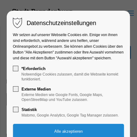
Menu
Datenschutzeinstellungen
Wir setzen auf unserer Webseite Cookies ein. Einige von ihnen
sind erforderlich, während andere uns helfen, unser
Onlineangebot zu verbessern. Sie können allen Cookies über den
Sommerferienrallye
Button "Alle Akzeptieren" zustimmen oder Ihre Auswahl vornehmen
und diese mit dem Button "Auswahl akzeptieren" speichern.
Ferienkalender, Kinder, Jugend, Mitmach-
Aktion
*Erforderlich
Notwendige Cookies zulassen, damit die Webseite korrekt
funktioniert.
10.08.2026, 09:00–16:00
Externe Medien
Externe Medien wie Google Fonts, Google Maps,
Eintritt frei
OpenStreetMap und YouTube zulassen.
Statistik
Matomo, Google Analytics, Google Tag Manager zulassen.