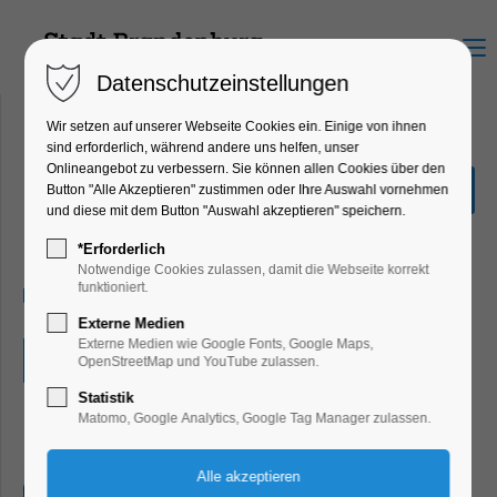
Menu
Datenschutzeinstellungen
Wir setzen auf unserer Webseite Cookies ein. Einige von ihnen
sind erforderlich, während andere uns helfen, unser
Onlineangebot zu verbessern. Sie können allen Cookies über den
Sommerferienrallye
Button "Alle Akzeptieren" zustimmen oder Ihre Auswahl vornehmen
und diese mit dem Button "Auswahl akzeptieren" speichern.
Ferienkalender, Kinder, Jugend, Mitmach-
Aktion
*Erforderlich
Notwendige Cookies zulassen, damit die Webseite korrekt
funktioniert.
28.07.2026, 09:00–18:00
Externe Medien
Externe Medien wie Google Fonts, Google Maps,
Eintritt frei
OpenStreetMap und YouTube zulassen.
Statistik
Matomo, Google Analytics, Google Tag Manager zulassen.